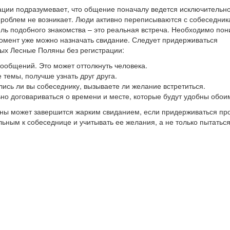
ации подразумевает, что общение поначалу ведется исключительн
проблем не возникает. Люди активно переписываются с собеседник
цель подобного знакомства – это реальная встреча. Необходимо пон
й момент уже можно назначать свидание. Следует придерживаться
ых Лесные Поляны без регистрации:
 сообщений. Это может оттолкнуть человека.
 темы, получше узнать друг друга.
лись ли вы собеседнику, вызываете ли желание встретиться.
ьно договариваться о времени и месте, которые будут удобны обои
яны может завершится жарким свиданием, если придерживаться пр
ьным к собеседнице и учитывать ее желания, а не только пытатьс