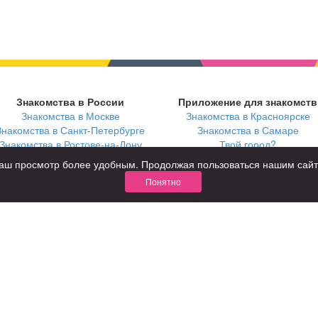
Знакомства в России
Приложение для знакомств
Знакомства в Москве
Знакомства в Красноярске
Знакомства в Санкт-Петербурге
Знакомства в Самаре
Знакомства в Ростове-на-Дону
Твой город?
ь ваш просмотр более удобным. Продолжая пользоваться нашим сай
Понятно
В возрасте
С кем
за 40 лет
с девушками
за 60 лет
с парнями
для пожилых
с фото
КОНФИДЕНЦИАЛЬНОСТЬ
я взрослых
Правила