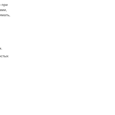
о при
ами,
имать,
м.
остых
я