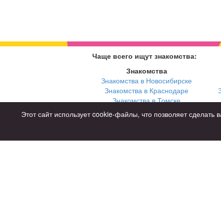
Чаще всего ищут знакомства:
Знакомства
Знакомства в Новосибирске
Знакомства в Краснодаре
Знакомства в Томске
Знакомства в Екатеринбурге
Этот сайт использует cookie-файлы, что позволяет сделат
Для чего
для брака и создания семьи
для любви и с/о
для дружбы
для взрослых
Советы
Знакомства дл