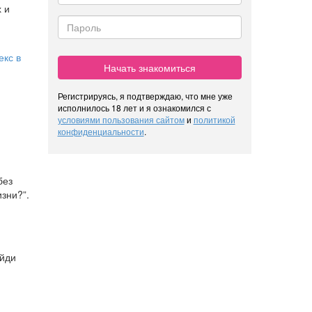
 и
екс в
Начать знакомиться
Регистрируясь, я подтверждаю, что мне уже
исполнилось 18 лет и я ознакомился с
условиями пользования сайтом
и
политикой
конфиденциальности
.
без
изни?”.
айди