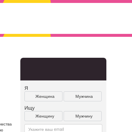
Я
Женщина
Мужчина
Ищу
Женщину
Мужчину
и
омства
ую