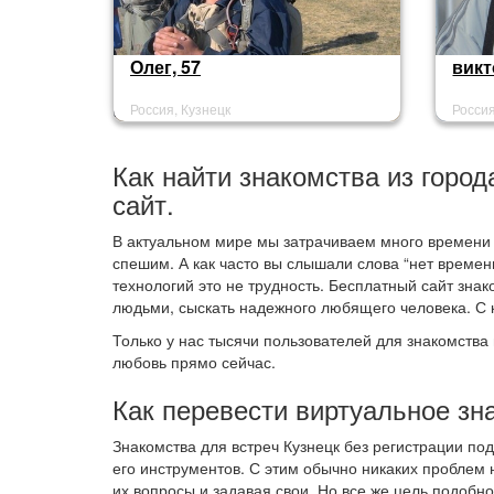
Олег, 57
викт
Россия, Кузнецк
Россия
Как найти знакомства из город
сайт.
В актуальном мире мы затрачиваем много времени н
спешим. А как часто вы слышали слова “нет времени
технологий это не трудность. Бесплатный сайт зн
людьми, сыскать надежного любящего человека. С 
Только у нас тысячи пользователей для знакомства 
любовь прямо сейчас.
Как перевести виртуальное зн
Знакомства для встреч Кузнецк без регистрации п
его инструментов. С этим обычно никаких проблем 
их вопросы и задавая свои. Но все же цель подобно