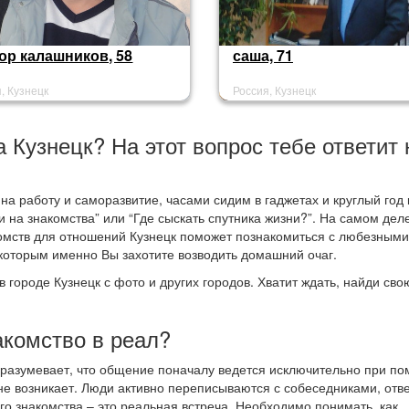
ор калашников, 58
саша, 71
, Кузнецк
Россия, Кузнецк
а Кузнецк? На этот вопрос тебе ответит
а работу и саморазвитие, часами сидим в гаджетах и круглый год 
 на знакомства” или “Где сыскать спутника жизни?”. На самом деле
акомств для отношений Кузнецк поможет познакомиться с любезными
которым именно Вы захотите возводить домашний очаг.
в городе Кузнецк с фото и других городов. Хватит ждать, найди сво
акомство в реал?
одразумевает, что общение поначалу ведется исключительно при п
не возникает. Люди активно переписываются с собеседниками, отв
го знакомства – это реальная встреча. Необходимо понимать, как