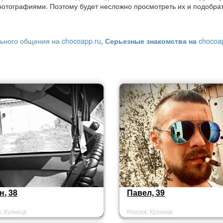
отографиями. Поэтому будет несложно просмотреть их и подобра
ьного общения на chocoapp.ru
,
Серьезные знакомства на
chocoa
н, 38
Павел, 39
, Кузнецк
Россия, Кузнецк