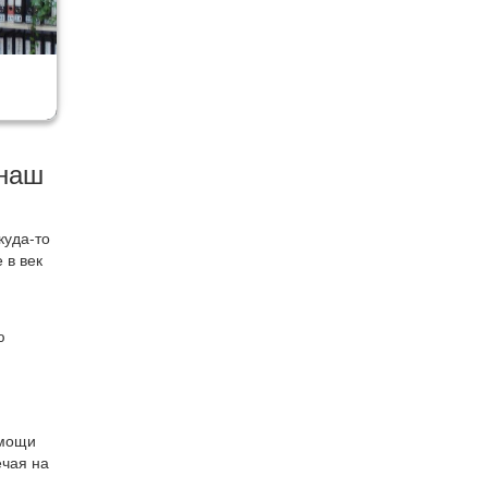
 наш
куда-то
 в век
ю
омощи
ечая на