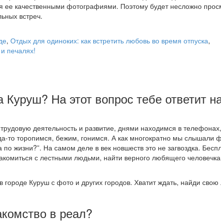
я ее качественными фотографиями. Поэтому будет несложно прос
ьных встреч.
де
,
Отдых для одиноких: как встретить любовь во время отпуска
,
 и печалях!
а Куруш? На этот вопрос тебе ответит н
рудовую деятельность и развитие, днями находимся в телефонах
да-то торопимся, бежим, гонимся. А как многократно мы слышали 
а по жизни?”. На самом деле в век новшеств это не загвоздка. Бес
акомиться с лестными людьми, найти верного любящего человечка
в городе Куруш с фото и других городов. Хватит ждать, найди свою
акомство в реал?