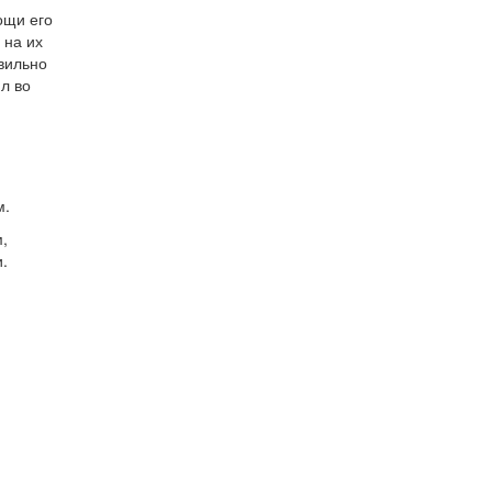
ощи его
 на их
авильно
л во
м.
,
.