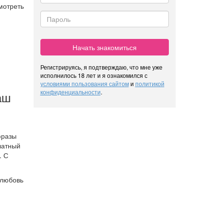
мотреть
Начать знакомиться
Регистрируясь, я подтверждаю, что мне уже
исполнилось 18 лет и я ознакомился с
условиями пользования сайтом
и
политикой
конфиденциальности
.
аш
,
фразы
платный
. С
 любовь