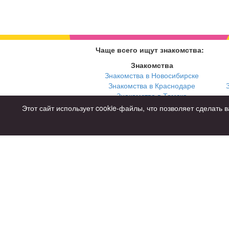
Чаще всего ищут знакомства:
Знакомства
Знакомства в Новосибирске
Знакомства в Краснодаре
Знакомства в Томске
Знакомства в Екатеринбурге
Этот сайт использует cookie-файлы, что позволяет сделат
Для чего
для брака и создания семьи
для любви и с/о
для дружбы
для взрослых
Советы
Знакомства дл