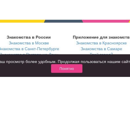
Знакомства в России
Приложение для знакомств
Знакомства в Москве
Знакомства в Красноярске
Знакомства в Санкт-Петербурге
Знакомства в Самаре
Знакомства в Ростове-на-Дону
Твой город?
ь ваш просмотр более удобным. Продолжая пользоваться нашим сай
Понятно
В возрасте
С кем
за 40 лет
с девушками
за 60 лет
с парнями
для пожилых
с фото
КОНФИДЕНЦИАЛЬНОСТЬ
я взрослых
Правила