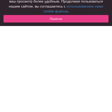
ваш просмотр более удобным. Продолжая пользоваться
нашим сайтом, вы соглашаетесь с
использованием нами
Для чего
cookie-файлов
.
для брака и создания семьи
для любви и с/о
Понятно
для дружбы
для взрослых
В возрасте
за 40 лет
за 60 лет
для пожилых
С кем
с девушками
с парнями
с фото
В стране
Россия
Советы
КОНФИДЕНЦИАЛЬНОСТЬ
Знакомства для взрослых
Правила