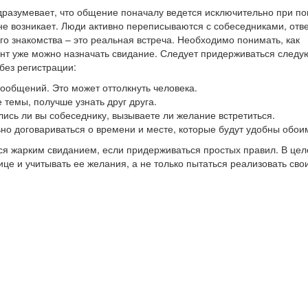
одразумевает, что общение поначалу ведется исключительно при п
не возникает. Люди активно переписываются с собеседниками, отв
го знакомства – это реальная встреча. Необходимо понимать, как
мент уже можно назначать свидание. Следует придерживаться след
без регистрации:
 сообщений. Это может оттолкнуть человека.
 темы, получше узнать друг друга.
лись ли вы собеседнику, вызываете ли желание встретиться.
ьно договариваться о времени и месте, которые будут удобны обои
я жарким свиданием, если придерживаться простых правил. В цел
е и учитывать ее желания, а не только пытаться реализовать свои