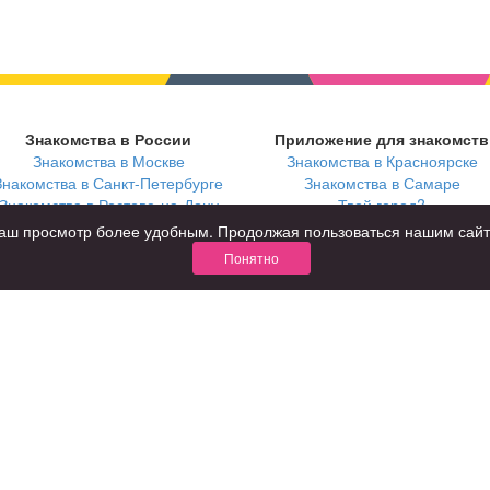
Знакомства в России
Приложение для знакомств
Знакомства в Москве
Знакомства в Красноярске
Знакомства в Санкт-Петербурге
Знакомства в Самаре
Знакомства в Ростове-на-Дону
Твой город?
ь ваш просмотр более удобным. Продолжая пользоваться нашим сай
Понятно
В возрасте
С кем
за 40 лет
с девушками
за 60 лет
с парнями
для пожилых
с фото
КОНФИДЕНЦИАЛЬНОСТЬ
я взрослых
Правила