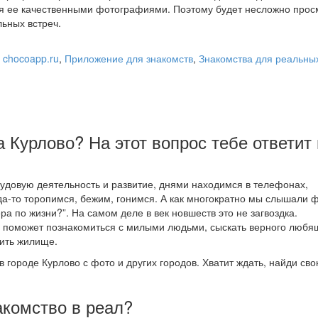
я ее качественными фотографиями. Поэтому будет несложно прос
ьных встреч.
 chocoapp.ru
,
Приложение для знакомств
,
Знакомства для реальных
а Курлово? На этот вопрос тебе ответит
довую деятельность и развитие, днями находимся в телефонах,
да-то торопимся, бежим, гонимся. А как многократно мы слышали 
ра по жизни?”. На самом деле в век новшеств это не загвоздка.
о поможет познакомиться с милыми людьми, сыскать верного любя
дить жилище.
в городе Курлово с фото и других городов. Хватит ждать, найди св
акомство в реал?