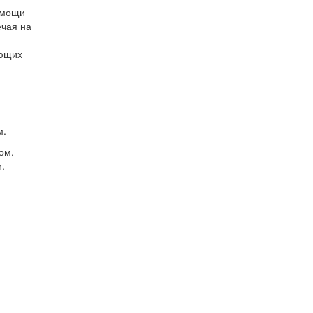
омощи
ечая на
ующих
м.
ом,
.