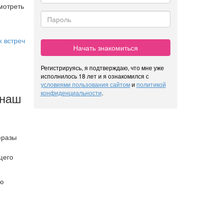
мотреть
 встреч
Начать знакомиться
Регистрируясь, я подтверждаю, что мне уже
исполнилось 18 лет и я ознакомился с
условиями пользования сайтом
и
политикой
конфиденциальности
.
 наш
фразы
щего
ою