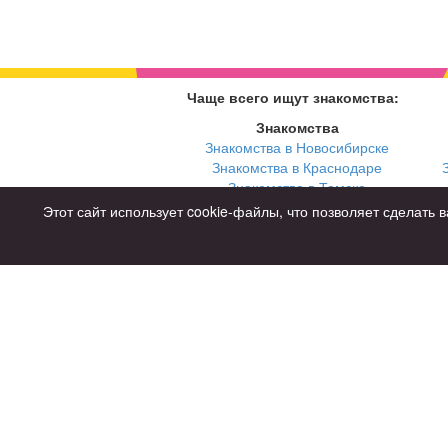
Чаще всего ищут знакомства:
Знакомства
Знакомства в Новосибирске
Знакомства в Краснодаре
Знакомства в Томске
Знакомства в Екатеринбурге
Этот сайт использует cookie-файлы, что позволяет сделат
Для чего
для брака и создания семьи
для любви и с/о
для дружбы
для взрослых
Советы
Знакомства дл