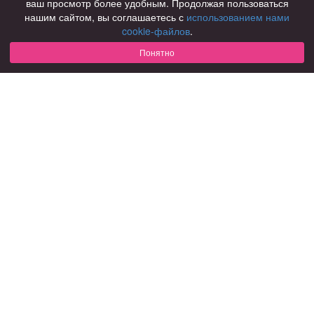
ваш просмотр более удобным. Продолжая пользоваться
нашим сайтом, вы соглашаетесь с
использованием нами
Для чего
cookie-файлов
.
для брака и создания семьи
для любви и с/о
Понятно
для дружбы
для взрослых
В возрасте
за 40 лет
за 60 лет
для пожилых
С кем
с девушками
с парнями
с фото
В стране
Россия
Советы
КОНФИДЕНЦИАЛЬНОСТЬ
Знакомства для взрослых
Правила