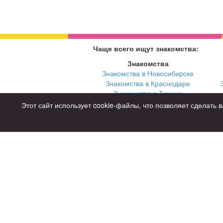
Чаще всего ищут знакомства:
Знакомства
Знакомства в Новосибирске
Знакомства в Краснодаре
Знакомства в Томске
Знакомства в Екатеринбурге
Этот сайт использует cookie-файлы, что позволяет сделат
Для чего
для брака и создания семьи
для любви и с/о
для дружбы
для взрослых
Советы
Знакомства дл