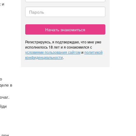
 и
,
Начать знакомиться
Регистрируясь, я подтверждаю, что мне уже
исполнилось 18 лет и я ознакомился с
условиями пользования сайтом
и
политикой
конфиденциальности
.
о
деле в
очаг.
айди
о при