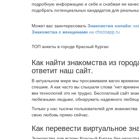
подробную информацию и себе и снабжая ее качес
подобрать потенциальных кандидатов для реальных
Может вас заинтересовать
Знакомства онлайн:
ка
Знакомства с женщинами
на chocoapp.ru
ТОП анкеты в городе Красный Курган
Как найти знакомства из город
ответит наш сайт.
В актуальном мире мы просаживаем вагон времени н
спешим. А как часто вы слышали слова “нет времен
век технологий это не трудно. Бесплатный сайт зн
любезными людьми, обнаружить надежного любящег
Только у нас тысячи пользователей для знакомства 
свою любовь прямо сейчас.
Как перевести виртуальное зн
Знакомства для встреч Красный Курган без регист