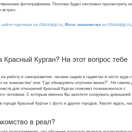
твенными фотографиями. Поэтому будет несложно просмотреть их
 встреч.
к найти партнера на chocoapp.ru
,
Фото знакомства
на chocoapp.ru
а Красный Курган? На этот вопрос тебе
а работу и саморазвитие, часами сидим в гаджетах и часто куда-т
и на знакомства” или “Где обнаружить спутника жизни?”. На самом 
акомств для отношений Красный Курган поможет познакомиться с
о человека. С которым именно Вы захотите сооружать домашний 
в городе Красный Курган с фото и других городов. Хватит ждать, н
акомство в реал?
рации подразумевает, что общение поначалу ведется исключительн