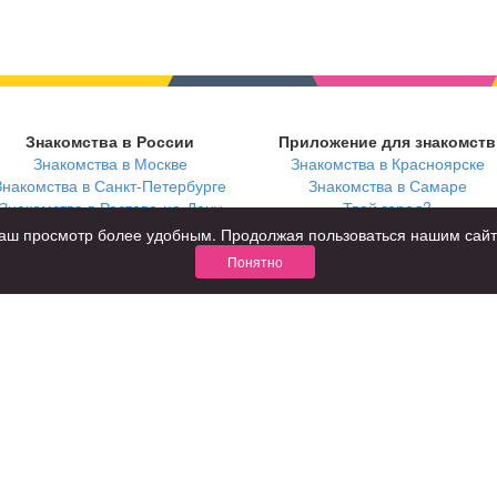
Знакомства в России
Приложение для знакомств
Знакомства в Москве
Знакомства в Красноярске
Знакомства в Санкт-Петербурге
Знакомства в Самаре
Знакомства в Ростове-на-Дону
Твой город?
ь ваш просмотр более удобным. Продолжая пользоваться нашим сай
Понятно
В возрасте
С кем
за 40 лет
с девушками
за 60 лет
с парнями
для пожилых
с фото
КОНФИДЕНЦИАЛЬНОСТЬ
я взрослых
Правила