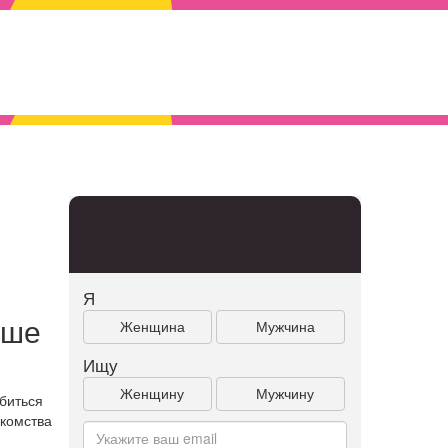
Я
ьше
Женщина
Мужчина
Ищу
Женщину
Мужчину
биться
акомства