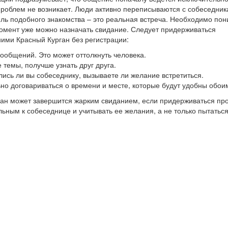
проблем не возникает. Люди активно переписываются с собеседник
цель подобного знакомства – это реальная встреча. Необходимо пон
й момент уже можно назначать свидание. Следует придерживаться
ими Красный Курган без регистрации:
 сообщений. Это может оттолкнуть человека.
 темы, получше узнать друг друга.
лись ли вы собеседнику, вызываете ли желание встретиться.
ьно договариваться о времени и месте, которые будут удобны обои
ган может завершится жарким свиданием, если придерживаться пр
ьным к собеседнице и учитывать ее желания, а не только пытатьс