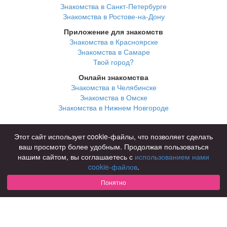
Знакомства в Санкт-Петербурге
Знакомства в Ростове-на-Дону
Приложение для знакомств
Знакомства в Красноярске
Знакомства в Самаре
Твой город?
Онлайн знакомства
Знакомства в Челябинске
Знакомства в Омске
Знакомства в Нижнем Новгороде
Для чего
Этот сайт использует cookie-файлы, что позволяет сделать
для брака и создания семьи
ваш просмотр более удобным. Продолжая пользоваться
для любви и с/о
нашим сайтом, вы соглашаетесь с
использованием нами
для дружбы
cookie-файлов
.
для взрослых
Понятно
В возрасте
за 40 лет
за 60 лет
для пожилых