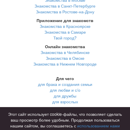
Знакомства в Санкт-Петербурге
Знакомства в Ростове-на-Дону
Приложение для знакомств
Знакомства в Красноярске
Знакомства в Самаре
Твой город?
Онлайн знакомства
Знакомства в Челябинске
Знакомства в Омске
Знакомства в Нижнем Новгороде
Для чего
для брака и создания семьи
для любви и с/о
для дружбы
для взрослых
В возрасте
Этот сайт использует cookie-файлы, что позволяет сделать
за 40 лет
ваш просмотр более удобным. Продолжая пользоваться
за 60 лет
нашим сайтом, вы соглашаетесь с
использованием нами
для пожилых