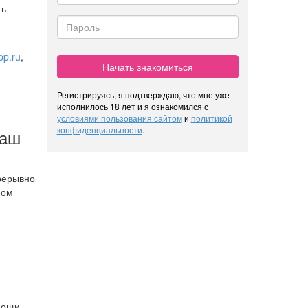
ть
pp.ru
,
Начать знакомиться
Регистрируясь, я подтверждаю, что мне уже
исполнилось 18 лет и я ознакомился с
условиями пользования сайтом
и
политикой
конфиденциальности
.
наш
рерывно
мом
ю
мощи