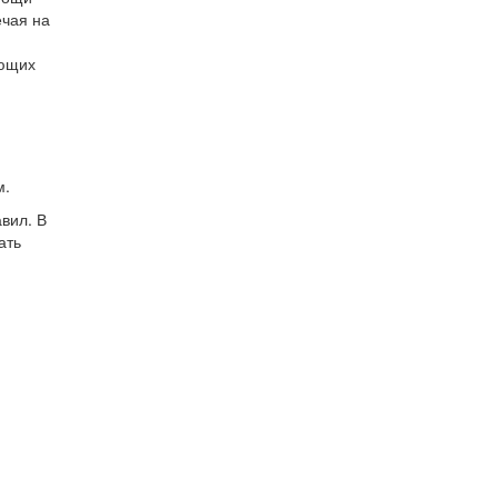
ечая на
ующих
м.
вил. В
ать