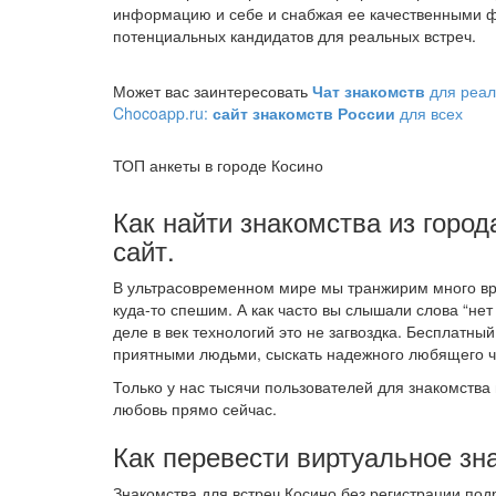
информацию и себе и снабжая ее качественными ф
потенциальных кандидатов для реальных встреч.
Может вас заинтересовать
Чат знакомств
для реал
Chocoapp.ru:
сайт знакомств России
для всех
ТОП анкеты в городе Косино
Как найти знакомства из город
сайт.
В ультрасовременном мире мы транжирим много вре
куда-то спешим. А как часто вы слышали слова “нет
деле в век технологий это не загвоздка. Бесплатн
приятными людьми, сыскать надежного любящего че
Только у нас тысячи пользователей для знакомства 
любовь прямо сейчас.
Как перевести виртуальное зн
Знакомства для встреч Косино без регистрации по