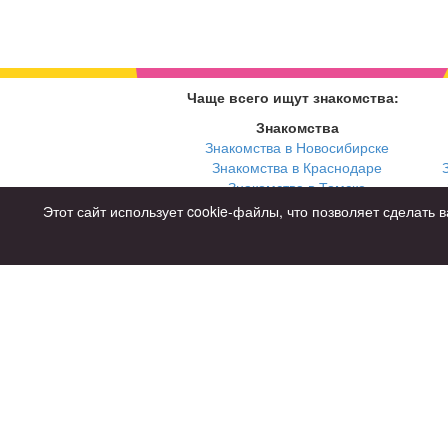
Чаще всего ищут знакомства:
Знакомства
Знакомства в Новосибирске
Знакомства в Краснодаре
Знакомства в Томске
Знакомства в Екатеринбурге
Этот сайт использует cookie-файлы, что позволяет сделат
Для чего
для брака и создания семьи
для любви и с/о
для дружбы
для взрослых
Советы
Знакомства дл