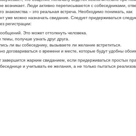
не возникает. Люди активно переписываются с собеседниками, отв
го знакомства – это реальная встреча. Необходимо понимать, как
мент уже можно назначать свидание. Следует придерживаться след
ез регистрации:
 сообщений. Это может оттолкнуть человека.
 темы, получше узнать друг друга.
лись ли вы собеседнику, вызываете ли желание встретиться.
ьно договариваться о времени и месте, которые будут удобны обои
т завершится жарким свиданием, если придерживаться простых пра
еседнице и учитывать ее желания, а не только пытаться реализов