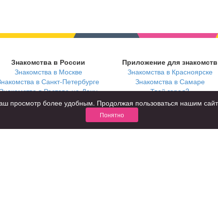
Знакомства в России
Приложение для знакомств
Знакомства в Москве
Знакомства в Красноярске
Знакомства в Санкт-Петербурге
Знакомства в Самаре
Знакомства в Ростове-на-Дону
Твой город?
ь ваш просмотр более удобным. Продолжая пользоваться нашим сай
Понятно
В возрасте
С кем
за 40 лет
с девушками
за 60 лет
с парнями
для пожилых
с фото
КОНФИДЕНЦИАЛЬНОСТЬ
я взрослых
Правила