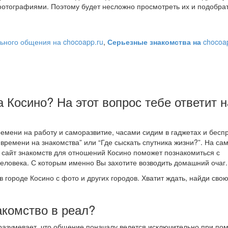
отографиями. Поэтому будет несложно просмотреть их и подобра
ьного общения на chocoapp.ru
,
Серьезные знакомства на
chocoa
а Косино? На этот вопрос тебе ответит 
мени на работу и саморазвитие, часами сидим в гаджетах и бесп
 времени на знакомства” или “Где сыскать спутника жизни?”. На са
ый сайт знакомств для отношений Косино поможет познакомиться с
ловека. С которым именно Вы захотите возводить домашний очаг.
в городе Косино с фото и других городов. Хватит ждать, найди сво
акомство в реал?
дразумевает, что общение поначалу ведется исключительно при по