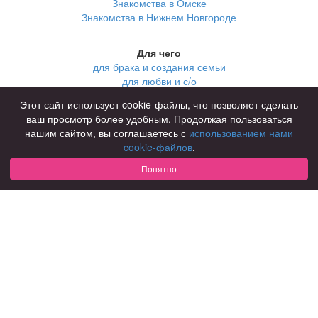
Знакомства в Омске
Знакомства в Нижнем Новгороде
Для чего
для брака и создания семьи
для любви и с/о
для дружбы
Этот сайт использует cookie-файлы, что позволяет сделать
для взрослых
ваш просмотр более удобным. Продолжая пользоваться
В возрасте
нашим сайтом, вы соглашаетесь с
использованием нами
за 40 лет
cookie-файлов
.
за 60 лет
Понятно
для пожилых
С кем
с девушками
с парнями
с фото
В стране
Россия
Советы
КОНФИДЕНЦИАЛЬНОСТЬ