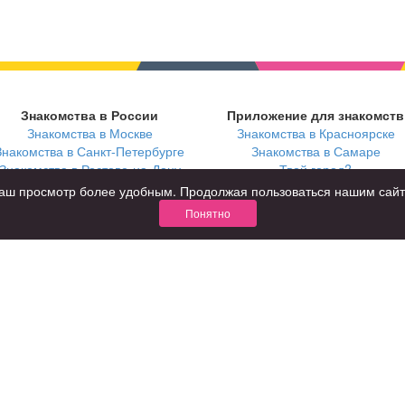
Знакомства в России
Приложение для знакомств
Знакомства в Москве
Знакомства в Красноярске
Знакомства в Санкт-Петербурге
Знакомства в Самаре
Знакомства в Ростове-на-Дону
Твой город?
ь ваш просмотр более удобным. Продолжая пользоваться нашим сай
Понятно
В возрасте
С кем
за 40 лет
с девушками
за 60 лет
с парнями
для пожилых
с фото
КОНФИДЕНЦИАЛЬНОСТЬ
я взрослых
Правила