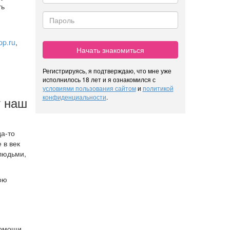
ть
pp.ru
,
Начать знакомиться
Регистрируясь, я подтверждаю, что мне уже
исполнилось 18 лет и я ознакомился с
условиями пользования сайтом
и
политикой
конфиденциальности
.
т наш
да-то
 в век
 людьми,
вою
помощи