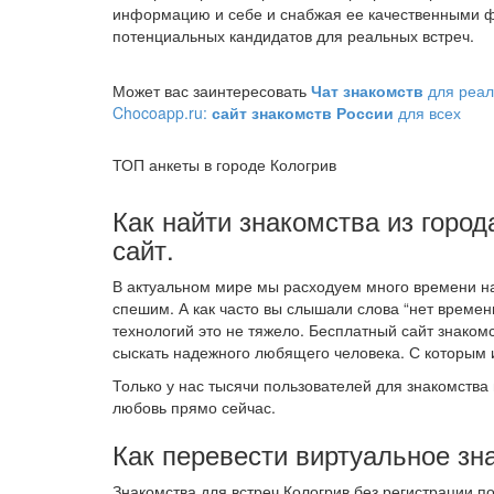
информацию и себе и снабжая ее качественными ф
потенциальных кандидатов для реальных встреч.
Может вас заинтересовать
Чат знакомств
для реал
Chocoapp.ru:
сайт знакомств России
для всех
ТОП анкеты в городе Кологрив
Как найти знакомства из город
сайт.
В актуальном мире мы расходуем много времени на 
спешим. А как часто вы слышали слова “нет времени
технологий это не тяжело. Бесплатный сайт знако
сыскать надежного любящего человека. С которым 
Только у нас тысячи пользователей для знакомства 
любовь прямо сейчас.
Как перевести виртуальное зн
Знакомства для встреч Кологрив без регистрации 