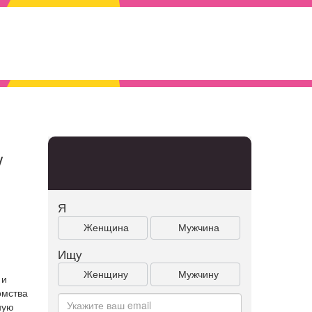
/
Я
Женщина
Мужчина
Ищу
Женщину
Мужчину
 и
омства
ную