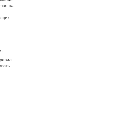
ечая на
ующих
м.
равил.
овать