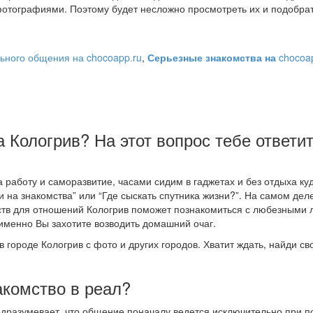
отографиями. Поэтому будет несложно просмотреть их и подобра
ьного общения на chocoapp.ru
,
Серьезные знакомства на
chocoa
а Кологрив? На этот вопрос тебе ответи
работу и саморазвитие, часами сидим в гаджетах и без отдыха ку
 на знакомства” или “Где сыскать спутника жизни?”. На самом деле
мств для отношений Кологрив поможет познакомиться с любезными
именно Вы захотите возводить домашний очаг.
в городе Кологрив с фото и других городов. Хватит ждать, найди с
акомство в реал?
подразумевает, что общение поначалу ведется исключительно при 