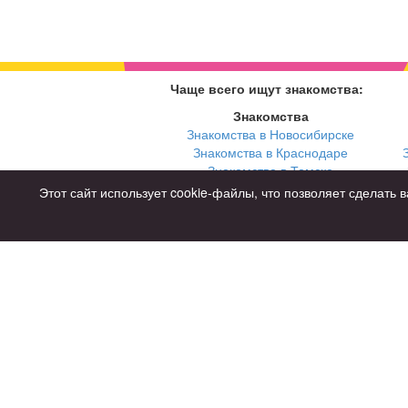
Чаще всего ищут знакомства:
Знакомства
Знакомства в Новосибирске
Знакомства в Краснодаре
Знакомства в Томске
Знакомства в Екатеринбурге
Этот сайт использует cookie-файлы, что позволяет сделат
Для чего
для брака и создания семьи
для любви и с/о
для дружбы
для взрослых
Советы
Знакомства дл