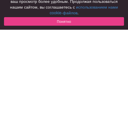
ваш просмотр более удобным. Продолжая пользоваться
нашим сайтом, вы соглашаетесь с
использованием нами
Для чего
cookie-файлов
.
для брака и создания семьи
для любви и с/о
Понятно
для дружбы
для взрослых
В возрасте
за 40 лет
за 60 лет
для пожилых
С кем
с девушками
с парнями
с фото
В стране
Россия
Советы
КОНФИДЕНЦИАЛЬНОСТЬ
Знакомства для взрослых
Правила