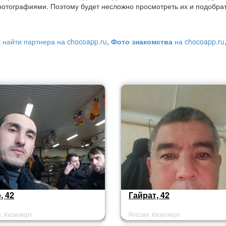
отографиями. Поэтому будет несложно просмотреть их и подобра
к найти партнера на chocoapp.ru
,
Фото знакомства
на chocoapp.ru
, 42
Гайрат, 42
я, Кизилюрт
Россия, Кизилюрт