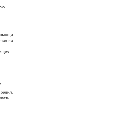
вою
 помощи
ечая на
ующих
м.
правил.
овать