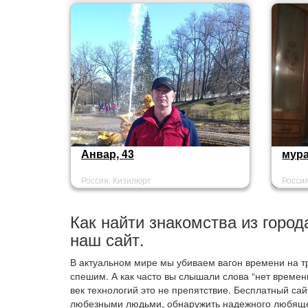
Анвар, 43
мура
Россия, Кизилюрт
Росси
Как найти знакомства из город
наш сайт.
В актуальном мире мы убиваем вагон времени на тр
спешим. А как часто вы слышали слова “нет времен
век технологий это не препятствие. Бесплатный са
любезными людьми, обнаружить надежного любящег