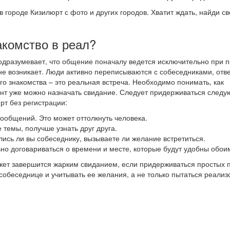
в городе Кизилюрт с фото и других городов. Хватит ждать, найди с
акомство в реал?
подразумевает, что общение поначалу ведется исключительно при
не возникает. Люди активно переписываются с собеседниками, отв
го знакомства – это реальная встреча. Необходимо понимать, как
мент уже можно назначать свидание. Следует придерживаться след
рт без регистрации:
 сообщений. Это может оттолкнуть человека.
 темы, получше узнать друг друга.
лись ли вы собеседнику, вызываете ли желание встретиться.
ьно договариваться о времени и месте, которые будут удобны обои
жет завершится жарким свиданием, если придерживаться простых 
обеседнице и учитывать ее желания, а не только пытаться реализ