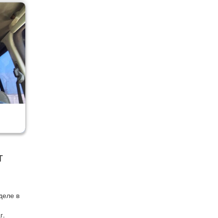
т
деле в
г.