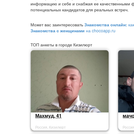
информацию и себе и снабжая ее качественными ф
потенциальных кандидатов для реальных встреч.
Может вас заинтересовать
Знакомства онлайн:
ка
Знакомства с женщинами
на chocoapp.ru
ТОП анкеты в городе Кизилюрт
Махмуд, 41
мачо
Россия, Кизилюрт
Росси