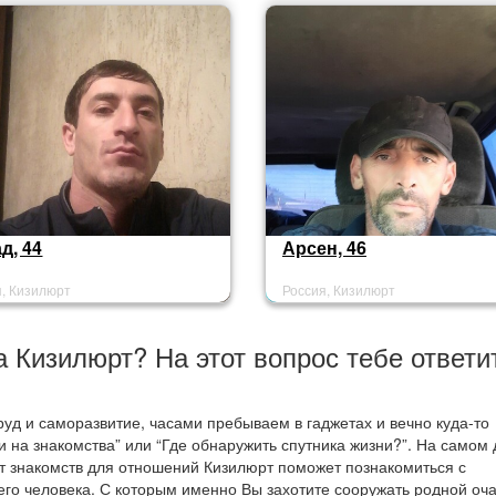
д, 44
Арсен, 46
я, Кизилюрт
Россия, Кизилюрт
а Кизилюрт? На этот вопрос тебе ответи
уд и саморазвитие, часами пребываем в гаджетах и вечно куда-то
и на знакомства” или “Где обнаружить спутника жизни?”. На самом 
йт знакомств для отношений Кизилюрт поможет познакомиться с
о человека. С которым именно Вы захотите сооружать родной оча