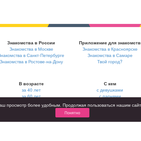
Знакомства в России
Приложение для знакомств
Знакомства в Москве
Знакомства в Красноярске
Знакомства в Санкт-Петербурге
Знакомства в Самаре
Знакомства в Ростове-на-Дону
Твой город?
В возрасте
С кем
за 40 лет
с девушками
за 60 лет
с парнями
для пожилых
с фото
ь ваш просмотр более удобным. Продолжая пользоваться нашим сай
Понятно
КОНФИДЕНЦИАЛЬНОСТЬ
я взрослых
Правила