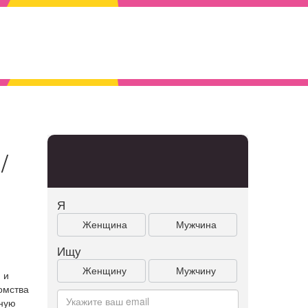
/
Я
Женщина
Мужчина
Ищу
Женщину
Мужчину
 и
омства
бную