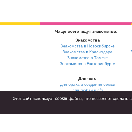
Чаще всего ищут знакомства:
Знакомства
Знакомства в Новосибирске
Знакомства в Краснодаре
Знакомства в Томске
Знакомства в Екатеринбурге
Для чего
для брака и создания семьи
для любви и с/о
для дружбы
Этот сайт использует cookie-файлы, что позволяет сделат
для взрослых
Советы
Знакомства дл