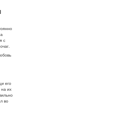
ш
тоянно
На
я с
очаг.
любовь
щи его
 на их
авильно
л во