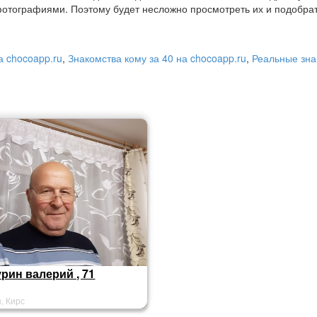
отографиями. Поэтому будет несложно просмотреть их и подобра
а chocoapp.ru
,
Знакомства кому за 40 на chocoapp.ru
,
Реальные зна
рин валерий , 71
, Кирс