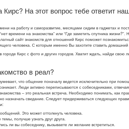
а Кирс? На этот вопрос тебе ответит на
ени на работу и саморазвитие, месяцами сидим в гаджетах и пос
“нет времени на знакомства” или “Где заметить спутника жизни?”. 
платный сайт знакомств для отношений Кирс поможет познакомитьс
щего человека. С которым именно Вы захотите ставить домашний 
в городе Кирс с фото и других городов. Хватит ждать, найди свою 
акомство в реал?
азумевает, что общение поначалу ведется исключительно при помо
озникает. Люди активно переписываются с собеседниками, отвечая
 знакомства – это реальная встреча. Необходимо понимать, как пр
ожно назначать свидание. Следует придерживаться следующих прави
и:
 сообщений. Это может оттолкнуть человека.
 темы, получше узнать друг друга.
лись ли вы собеседнику, вызываете ли желание встретиться.