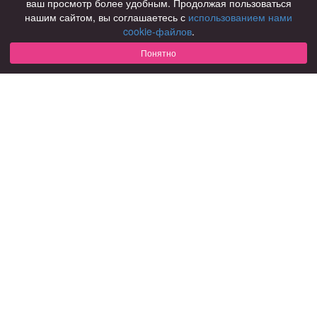
ваш просмотр более удобным. Продолжая пользоваться
нашим сайтом, вы соглашаетесь с
использованием нами
Для чего
cookie-файлов
.
для брака и создания семьи
для любви и с/о
Понятно
для дружбы
для взрослых
В возрасте
за 40 лет
за 60 лет
для пожилых
С кем
с девушками
с парнями
с фото
В стране
Россия
Советы
КОНФИДЕНЦИАЛЬНОСТЬ
Знакомства для взрослых
Правила