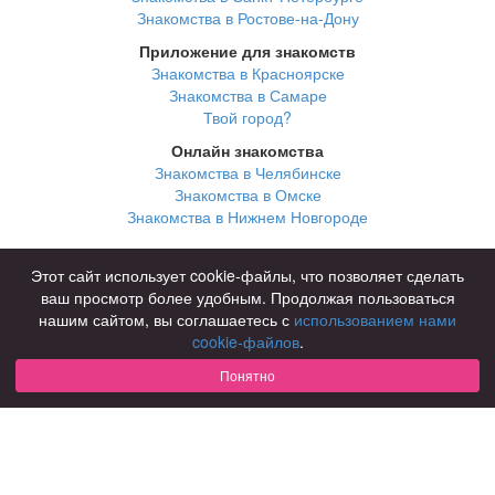
Знакомства в Ростове-на-Дону
Приложение для знакомств
Знакомства в Красноярске
Знакомства в Самаре
Твой город?
Онлайн знакомства
Знакомства в Челябинске
Знакомства в Омске
Знакомства в Нижнем Новгороде
Для чего
Этот сайт использует cookie-файлы, что позволяет сделать
для брака и создания семьи
ваш просмотр более удобным. Продолжая пользоваться
для любви и с/о
нашим сайтом, вы соглашаетесь с
использованием нами
для дружбы
cookie-файлов
.
для взрослых
Понятно
В возрасте
за 40 лет
за 60 лет
для пожилых
С кем