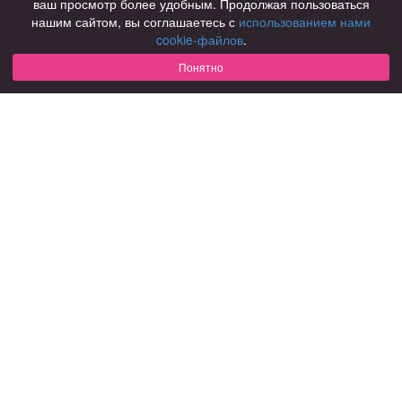
ваш просмотр более удобным. Продолжая пользоваться
нашим сайтом, вы соглашаетесь с
использованием нами
Для чего
cookie-файлов
.
для брака и создания семьи
для любви и с/о
Понятно
для дружбы
для взрослых
В возрасте
за 40 лет
за 60 лет
для пожилых
С кем
с девушками
с парнями
с фото
В стране
Россия
Советы
КОНФИДЕНЦИАЛЬНОСТЬ
Знакомства для взрослых
Правила