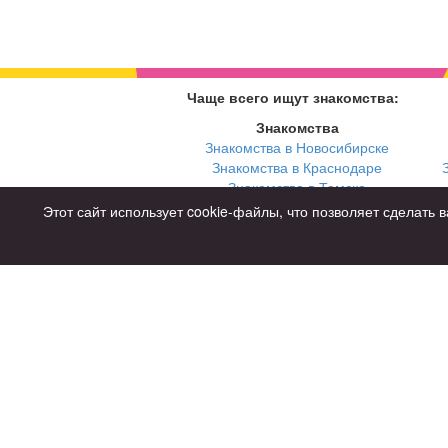
Чаще всего ищут знакомства:
Знакомства
Знакомства в Новосибирске
Знакомства в Краснодаре
Знакомства в Томске
Знакомства в Екатеринбурге
Этот сайт использует cookie-файлы, что позволяет сделат
Для чего
для брака и создания семьи
для любви и с/о
для дружбы
для взрослых
Советы
Знакомства дл