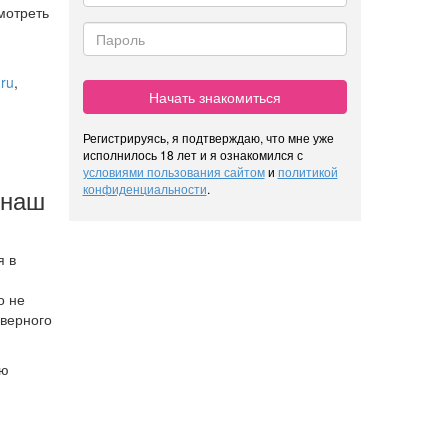
мотреть
ru
,
Начать знакомиться
Регистрируясь, я подтверждаю, что мне уже
исполнилось 18 лет и я ознакомился с
условиями пользования сайтом
и
политикой
конфиденциальности
.
 наш
я в
о не
 верного
ою