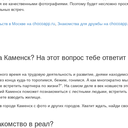
я ее качественными фотографиями. Поэтому будет несложно прос
ьных встреч.
ьств в Москве на chocoapp.ru
,
Знакомства для дружбы на chocoapp.
а Каменск? На этот вопрос тебе ответит
ого время на трудовую деятельность и развитие, днями находимс
ез конца куда-то торопимся, бежим, гонимся. А как многократно мы
 встретить партнера по жизни?”. На самом деле в век новшеств эт
ний Каменск поможет познакомиться с лестными людьми, встретить
ете взводить жилище.
в городе Каменск с фото и других городов. Хватит ждать, найди св
акомство в реал?