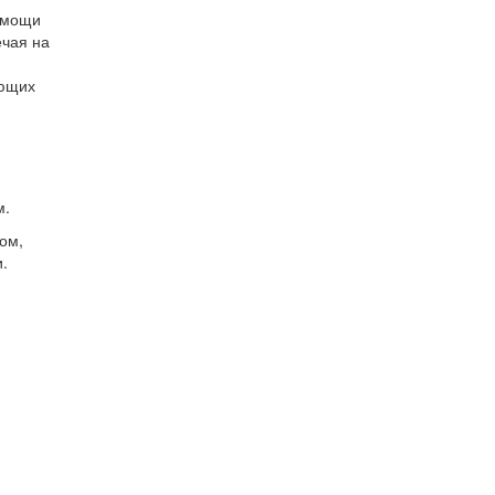
помощи
ечая на
ующих
м.
ом,
.