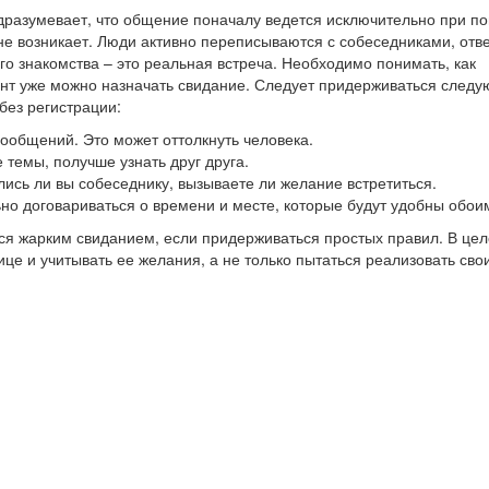
одразумевает, что общение поначалу ведется исключительно при 
не возникает. Люди активно переписываются с собеседниками, отв
го знакомства – это реальная встреча. Необходимо понимать, как
мент уже можно назначать свидание. Следует придерживаться след
без регистрации:
 сообщений. Это может оттолкнуть человека.
 темы, получше узнать друг друга.
лись ли вы собеседнику, вызываете ли желание встретиться.
ьно договариваться о времени и месте, которые будут удобны обои
я жарким свиданием, если придерживаться простых правил. В цел
е и учитывать ее желания, а не только пытаться реализовать свои