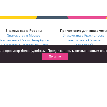
Знакомства в России
Приложение для знакомств
Знакомства в Москве
Знакомства в Красноярске
Знакомства в Санкт-Петербурге
Знакомства в Самаре
Знакомства в Ростове-на-Дону
Твой город?
ь ваш просмотр более удобным. Продолжая пользоваться нашим сай
Понятно
В возрасте
С кем
за 40 лет
с девушками
за 60 лет
с парнями
для пожилых
с фото
КОНФИДЕНЦИАЛЬНОСТЬ
я взрослых
Правила