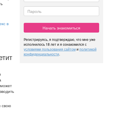
ть
екс в
Начать знакомиться
Регистрируясь, я подтверждаю, что мне уже
исполнилось 18 лет и я ознакомился с
условиями пользования сайтом
и
политикой
конфиденциальности
.
етит
и
а
оможет
зводить
и свою