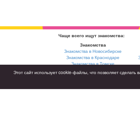
Чаще всего ищут знакомства:
Знакомства
Знакомства в Новосибирске
Знакомства в Краснодаре
Знакомства в Томске
Знакомства в Екатеринбурге
Этот сайт использует cookie-файлы, что позволяет сделат
Для чего
для брака и создания семьи
для любви и с/о
для дружбы
для взрослых
Советы
Знакомства дл