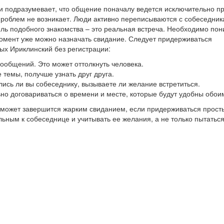
ии подразумевает, что общение поначалу ведется исключительно п
проблем не возникает. Люди активно переписываются с собеседник
цель подобного знакомства – это реальная встреча. Необходимо пон
й момент уже можно назначать свидание. Следует придерживаться
ых Ириклинский без регистрации:
 сообщений. Это может оттолкнуть человека.
 темы, получше узнать друг друга.
лись ли вы собеседнику, вызываете ли желание встретиться.
ьно договариваться о времени и месте, которые будут удобны обои
 может завершится жарким свиданием, если придерживаться прост
ьным к собеседнице и учитывать ее желания, а не только пытатьс