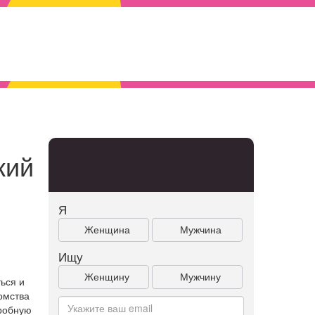
кий
Я
Женщина
Мужчина
Ищу
Женщину
Мужчину
ься и
омства
дробную