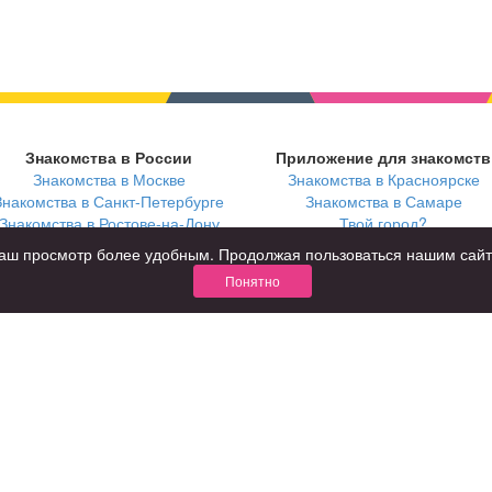
Знакомства в России
Приложение для знакомств
Знакомства в Москве
Знакомства в Красноярске
Знакомства в Санкт-Петербурге
Знакомства в Самаре
Знакомства в Ростове-на-Дону
Твой город?
ь ваш просмотр более удобным. Продолжая пользоваться нашим сай
Понятно
В возрасте
С кем
за 40 лет
с девушками
за 60 лет
с парнями
для пожилых
с фото
КОНФИДЕНЦИАЛЬНОСТЬ
я взрослых
Правила