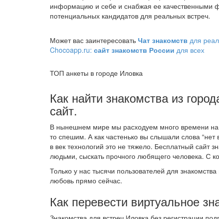
информацию и себе и снабжая ее качественными ф
потенциальных кандидатов для реальных встреч.
Может вас заинтересовать
Чат знакомств
для реал
Chocoapp.ru:
сайт знакомств России
для всех
ТОП анкеты в городе Иловка
Как найти знакомства из город
сайт.
В нынешнем мире мы расходуем много времени на т
то спешим. А как частенько вы слышали слова “нет 
в век технологий это не тяжело. Бесплатный сайт
людьми, сыскать прочного любящего человека. С ко
Только у нас тысячи пользователей для знакомства 
любовь прямо сейчас.
Как перевести виртуальное зн
Знакомства для встреч Иловка без регистрации по