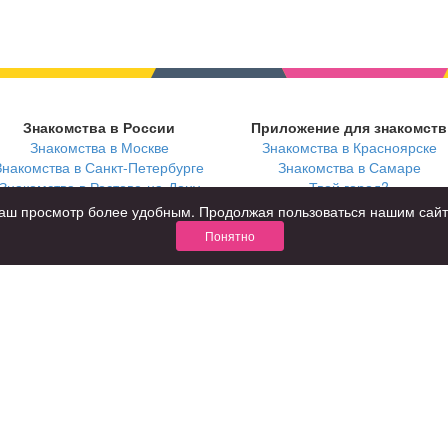
Знакомства в России
Приложение для знакомств
Знакомства в Москве
Знакомства в Красноярске
Знакомства в Санкт-Петербурге
Знакомства в Самаре
Знакомства в Ростове-на-Дону
Твой город?
ь ваш просмотр более удобным. Продолжая пользоваться нашим сай
Понятно
В возрасте
С кем
за 40 лет
с девушками
за 60 лет
с парнями
для пожилых
с фото
КОНФИДЕНЦИАЛЬНОСТЬ
я взрослых
Правила