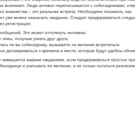
не возникает. Люди активно переписываются с собеседниками, отв
го знакомства – это реальная встреча. Необходимо понимать, как
мент уже можно назначать свидание. Следует придерживаться след
ез регистрации:
 сообщений. Это может оттолкнуть человека.
 темы, получше узнать друг друга.
лись ли вы собеседнику, вызываете ли желание встретиться.
ьно договариваться о времени и месте, которые будут удобны обои
т завершится жарким свиданием, если придерживаться простых пра
еседнице и учитывать ее желания, а не только пытаться реализов