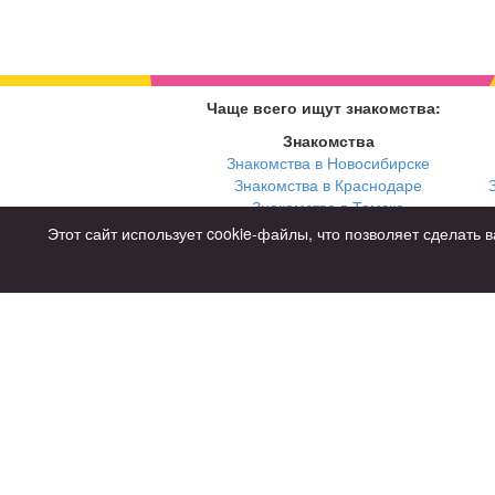
Чаще всего ищут знакомства:
Знакомства
Знакомства в Новосибирске
Знакомства в Краснодаре
Знакомства в Томске
Знакомства в Екатеринбурге
Этот сайт использует cookie-файлы, что позволяет сделат
Для чего
для брака и создания семьи
для любви и с/о
для дружбы
для взрослых
Советы
Знакомства дл