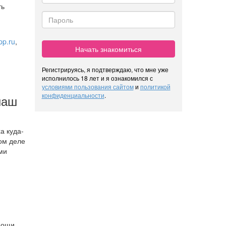
ть
pp.ru
,
Начать знакомиться
Регистрируясь, я подтверждаю, что мне уже
исполнилось 18 лет и я ознакомился с
условиями пользования сайтом
и
политикой
конфиденциальности
.
наш
а куда-
мом деле
ми
ю
мощи