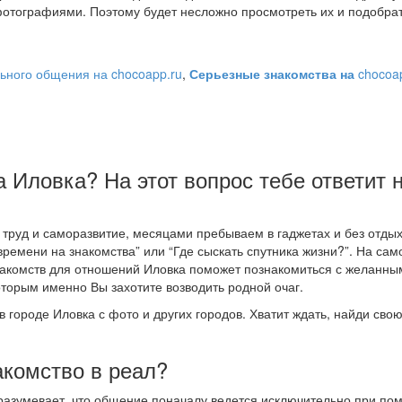
отографиями. Поэтому будет несложно просмотреть их и подобра
ьного общения на chocoapp.ru
,
Серьезные знакомства на
chocoa
а Иловка? На этот вопрос тебе ответит 
руд и саморазвитие, месяцами пребываем в гаджетах и без отдых
времени на знакомства” или “Где сыскать спутника жизни?”. На са
 знакомств для отношений Иловка поможет познакомиться с желанны
торым именно Вы захотите возводить родной очаг.
в городе Иловка с фото и других городов. Хватит ждать, найди сво
акомство в реал?
дразумевает, что общение поначалу ведется исключительно при по