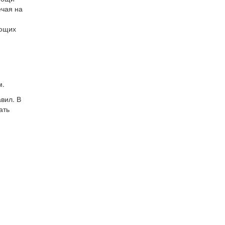
ечая на
ующих
м.
вил. В
ать