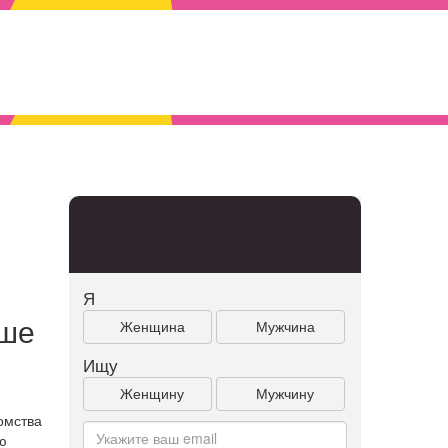
Я
ьше
Женщина
Мужчина
Ищу
Женщину
Мужчину
омства
ю