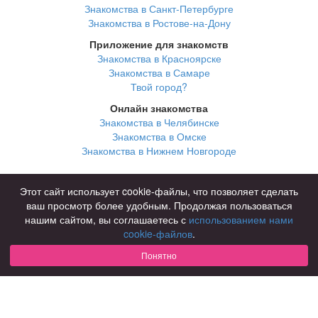
Знакомства в Санкт-Петербурге
Знакомства в Ростове-на-Дону
Приложение для знакомств
Знакомства в Красноярске
Знакомства в Самаре
Твой город?
Онлайн знакомства
Знакомства в Челябинске
Знакомства в Омске
Знакомства в Нижнем Новгороде
Для чего
Этот сайт использует cookie-файлы, что позволяет сделать
для брака и создания семьи
ваш просмотр более удобным. Продолжая пользоваться
для любви и с/о
нашим сайтом, вы соглашаетесь с
использованием нами
для дружбы
cookie-файлов
.
для взрослых
Понятно
В возрасте
за 40 лет
за 60 лет
для пожилых