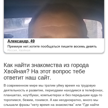
Александр, 49
Премиум нет.хотите пообщаться пишите восемь девять
Россия, Хвойная
пять три девять ноль семьшесть девять семь девять
Как найти знакомства из города
Хвойная? На этот вопрос тебе
ответит наш сайт.
В современном мире мы тратим уйму время на трудовую
деятельность и развитие, периодами находимся в телефонах,
планшетах, ноутбуках, компьютерах и без передышки куда-то
торопимся, бежим, гонимся. А как неоднократно, много мы
слышали фразы “нету время на знакомства” или “Где найти