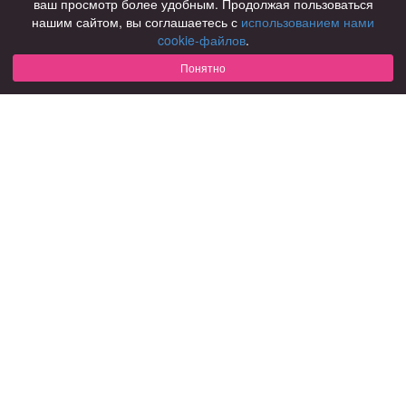
ваш просмотр более удобным. Продолжая пользоваться
нашим сайтом, вы соглашаетесь с
использованием нами
Для чего
cookie-файлов
.
для брака и создания семьи
для любви и с/о
Понятно
для дружбы
для взрослых
В возрасте
за 40 лет
за 60 лет
для пожилых
С кем
с девушками
с парнями
с фото
В стране
Россия
Советы
КОНФИДЕНЦИАЛЬНОСТЬ
Знакомства для взрослых
Правила