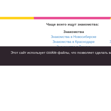
Чаще всего ищут знакомства:
Знакомства
Знакомства в Новосибирске
Знакомства в Краснодаре
Знакомства в Томске
Знакомства в Екатеринбурге
Этот сайт использует cookie-файлы, что позволяет сделат
Для чего
для брака и создания семьи
для любви и с/о
для дружбы
для взрослых
Советы
Знакомства дл