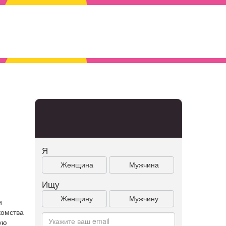
Я
Женщина
Мужчина
Ищу
Женщину
Мужчину
и
комства
ую