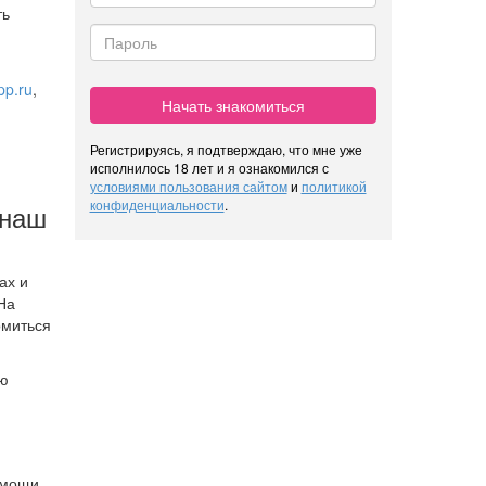
ть
pp.ru
,
Начать знакомиться
Регистрируясь, я подтверждаю, что мне уже
исполнилось 18 лет и я ознакомился с
условиями пользования сайтом
и
политикой
конфиденциальности
.
 наш
ах и
 На
омиться
ою
омощи