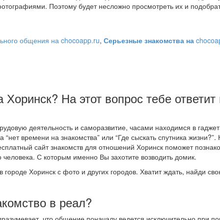
отографиями. Поэтому будет несложно просмотреть их и подобра
ьного общения на chocoapp.ru
,
Серьезные знакомства на
chocoa
а Хоринск? На этот вопрос тебе ответит
рудовую деятельность и саморазвитие, часами находимся в гаджет
а “нет времени на знакомства” или “Где сыскать спутника жизни?”.
Бесплатный сайт знакомств для отношений Хоринск поможет познак
человека. С которым именно Вы захотите возводить домик.
в городе Хоринск с фото и других городов. Хватит ждать, найди св
акомство в реал?
одразумевает, что общение поначалу ведется исключительно при п