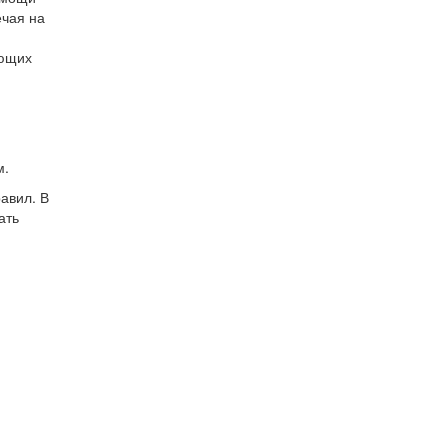
ечая на
ующих
м.
авил. В
ать