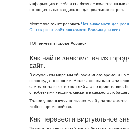
информацию и себе и снабжая ее качественными ф
потенциальных кандидатов для реальных встреч.
Может вас заинтересовать
Чат знакомств
для реал
Chocoapp.ru:
сайт знакомств России
для всех
ТОП анкеты в городе Хоринск
Как найти знакомства из город
сайт.
В актуальном мире мы убиваем много времени на т
вечно куда-то спешим. А как часто вы слышали слов
самом деле в век технологий это не препятствие. 
с любезными людьми, сыскать надежного любящего 
Только у нас тысячи пользователей для знакомства 
любовь прямо сейчас.
Как перевести виртуальное зн
Знакомства для встреч Хоринск без регистрации п