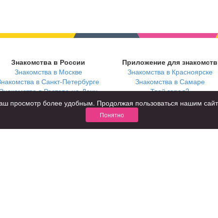
Знакомства в России
Приложение для знакомств
Знакомства в Москве
Знакомства в Красноярске
Знакомства в Санкт-Петербурге
Знакомства в Самаре
Знакомства в Ростове-на-Дону
Твой город?
ь ваш просмотр более удобным. Продолжая пользоваться нашим сай
Понятно
В возрасте
С кем
за 40 лет
с девушками
за 60 лет
с парнями
для пожилых
с фото
КОНФИДЕНЦИАЛЬНОСТЬ
я взрослых
Правила