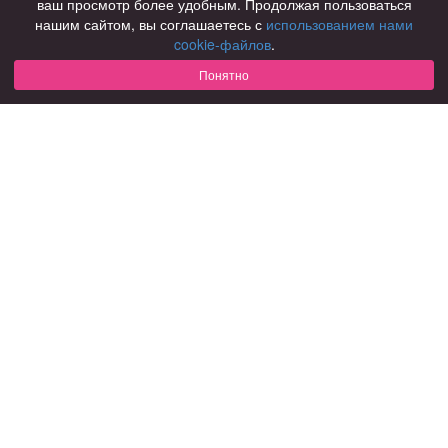
ваш просмотр более удобным. Продолжая пользоваться
нашим сайтом, вы соглашаетесь с
использованием нами
Для чего
cookie-файлов
.
для брака и создания семьи
для любви и с/о
Понятно
для дружбы
для взрослых
В возрасте
за 40 лет
за 60 лет
для пожилых
С кем
с девушками
с парнями
с фото
В стране
Россия
Советы
КОНФИДЕНЦИАЛЬНОСТЬ
Знакомства для взрослых
Правила