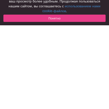
ваш просмотр более удобным. Продолжая пользоваться
нашим сайтом, вы соглашаетесь с
использованием нами
Для чего
cookie-файлов
.
для брака и создания семьи
для любви и с/о
Понятно
для дружбы
для взрослых
В возрасте
за 40 лет
за 60 лет
для пожилых
С кем
с девушками
с парнями
с фото
В стране
Россия
Советы
КОНФИДЕНЦИАЛЬНОСТЬ
Знакомства для взрослых
Правила