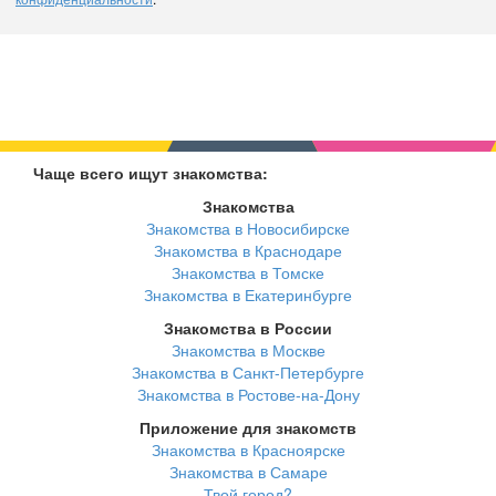
Чаще всего ищут знакомства:
Знакомства
Знакомства в Новосибирске
Знакомства в Краснодаре
Знакомства в Томске
Знакомства в Екатеринбурге
Знакомства в России
Знакомства в Москве
Знакомства в Санкт-Петербурге
Знакомства в Ростове-на-Дону
Приложение для знакомств
Знакомства в Красноярске
Знакомства в Самаре
Твой город?