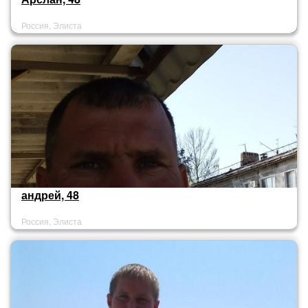
Россия, Элиста
андрей, 48
Россия, Элиста