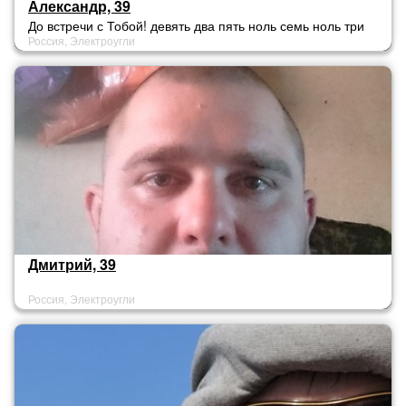
Александр, 39
До встречи с Тобой! девять два пять ноль семь ноль три
Россия, Электроугли
пять четыре два. Только для реальных встреч
Дмитрий, 39
Россия, Электроугли