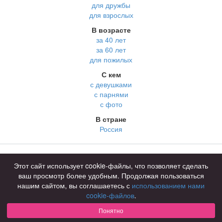
для дружбы
для взрослых
В возрасте
за 40 лет
за 60 лет
для пожилых
С кем
с девушками
с парнями
с фото
В стране
Россия
Советы
КОНФИДЕНЦИАЛЬНОСТЬ
Этот сайт использует cookie-файлы, что позволяет сделать
Знакомства для взрослых
Правила
ваш просмотр более удобным. Продолжая пользоваться
Онлайн знакомства
Как оплатить
нашим сайтом, вы соглашаетесь с
использованием нами
cookie-файлов
.
Знакомства в Москве
Техническая поддержка
Понятно