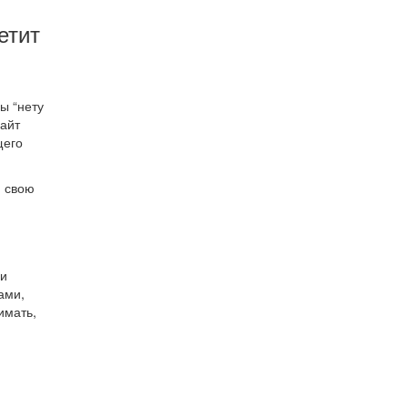
етит
ы “нету
сайт
щего
и свою
ри
ами,
имать,