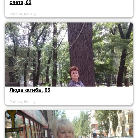
света, 62
Россия, Донецк
Люда катиба , 65
Россия, Донецк