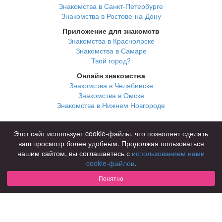
Знакомства в Санкт-Петербурге
Знакомства в Ростове-на-Дону
Приложение для знакомств
Знакомства в Красноярске
Знакомства в Самаре
Твой город?
Онлайн знакомства
Знакомства в Челябинске
Знакомства в Омске
Знакомства в Нижнем Новгороде
Для чего
Этот сайт использует cookie-файлы, что позволяет сделать
для брака и создания семьи
ваш просмотр более удобным. Продолжая пользоваться
для любви и с/о
нашим сайтом, вы соглашаетесь с
использованием нами
для дружбы
cookie-файлов
.
для взрослых
Понятно
В возрасте
за 40 лет
за 60 лет
для пожилых