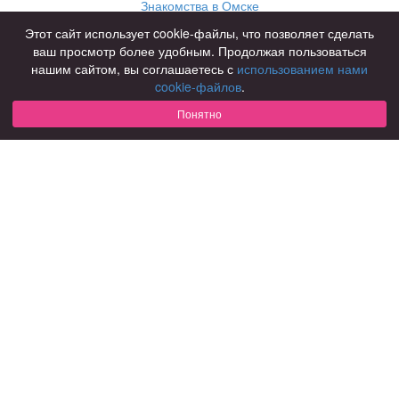
Знакомства в Омске
Знакомства в Нижнем Новгороде
Этот сайт использует cookie-файлы, что позволяет сделать
ваш просмотр более удобным. Продолжая пользоваться
Для чего
нашим сайтом, вы соглашаетесь с
использованием нами
для брака и создания семьи
cookie-файлов
.
для любви и с/о
Понятно
для дружбы
для взрослых
В возрасте
за 40 лет
за 60 лет
для пожилых
С кем
с девушками
с парнями
с фото
В стране
Россия