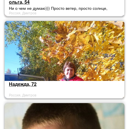
ольга, 54
Ни о чем не думаю))) Просто ветер, просто солнце,
Россия, Дмитров
просто новые горизонты...
Надежда, 72
Россия, Дмитров