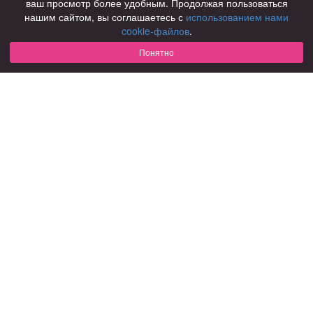
ваш просмотр более удобным. Продолжая пользоваться
нашим сайтом, вы соглашаетесь с
использованием нами
Для чего
cookie-файлов
.
для брака и создания семьи
для любви и с/о
Понятно
для дружбы
для взрослых
В возрасте
за 40 лет
за 60 лет
для пожилых
С кем
с девушками
с парнями
с фото
В стране
Россия
Советы
КОНФИДЕНЦИАЛЬНОСТЬ
Знакомства для взрослых
Правила