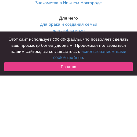
Знакомства в Нижнем Новгороде
Для чего
для брака и создания семьи
для любви и с/о
для дружбы
Этот сайт использует cookie-файлы, что позволяет сделать
для взрослых
ваш просмотр более удобным. Продолжая пользоваться
нашим сайтом, вы соглашаетесь с
использованием нами
В возрасте
cookie-файлов
.
за 40 лет
за 60 лет
Понятно
для пожилых
С кем
с девушками
с парнями
с фото
В стране
Россия
Советы
КОНФИДЕНЦИАЛЬНОСТЬ