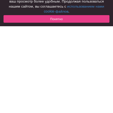
ваш просмотр более удобным. Продолжая пользоваться
нашим сайтом, вы соглашаетесь с
использованием нами
Для чего
cookie-файлов
.
для брака и создания семьи
для любви и с/о
Понятно
для дружбы
для взрослых
В возрасте
за 40 лет
за 60 лет
для пожилых
С кем
с девушками
с парнями
с фото
В стране
Россия
Советы
КОНФИДЕНЦИАЛЬНОСТЬ
Знакомства для взрослых
Правила