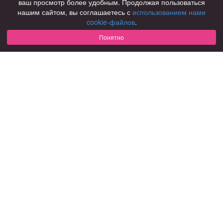
ваш просмотр более удобным. Продолжая пользоваться
нашим сайтом, вы соглашаетесь с
использованием нами
Для чего
cookie-файлов
.
для брака и создания семьи
для любви и с/о
Понятно
для дружбы
для взрослых
В возрасте
за 40 лет
за 60 лет
для пожилых
С кем
с девушками
с парнями
с фото
В стране
Россия
Советы
КОНФИДЕНЦИАЛЬНОСТЬ
Знакомства для взрослых
Правила