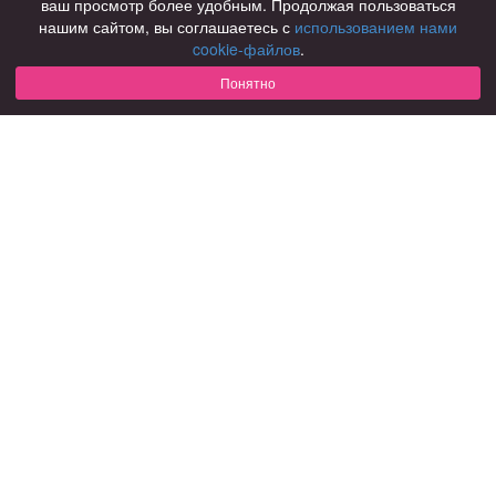
ваш просмотр более удобным. Продолжая пользоваться
нашим сайтом, вы соглашаетесь с
использованием нами
Для чего
cookie-файлов
.
для брака и создания семьи
для любви и с/о
Понятно
для дружбы
для взрослых
В возрасте
за 40 лет
за 60 лет
для пожилых
С кем
с девушками
с парнями
с фото
В стране
Россия
Советы
КОНФИДЕНЦИАЛЬНОСТЬ
Знакомства для взрослых
Правила