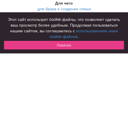
Для чего
для брака и создания семьи
для любви и с/о
Этот сайт использует cookie-файлы, что позволяет сделать
для дружбы
ваш просмотр более удобным. Продолжая пользоваться
для взрослых
нашим сайтом, вы соглашаетесь с
использованием нами
В возрасте
cookie-файлов
.
за 40 лет
Понятно
за 60 лет
для пожилых
С кем
с девушками
с парнями
с фото
В стране
Россия
Советы
КОНФИДЕНЦИАЛЬНОСТЬ
Знакомства для взрослых
Правила
Онлайн знакомства
Как оплатить