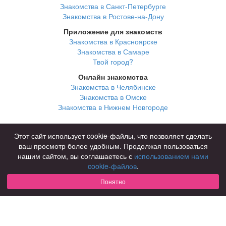
Знакомства в Санкт-Петербурге
Знакомства в Ростове-на-Дону
Приложение для знакомств
Знакомства в Красноярске
Знакомства в Самаре
Твой город?
Онлайн знакомства
Знакомства в Челябинске
Знакомства в Омске
Знакомства в Нижнем Новгороде
Для чего
Этот сайт использует cookie-файлы, что позволяет сделать
для брака и создания семьи
ваш просмотр более удобным. Продолжая пользоваться
для любви и с/о
нашим сайтом, вы соглашаетесь с
использованием нами
для дружбы
cookie-файлов
.
для взрослых
Понятно
В возрасте
за 40 лет
за 60 лет
для пожилых