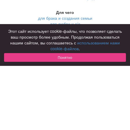
Для чего
для брака и создания семьи
для любви и с/о
для дружбы
Этот сайт использует cookie-файлы, что позволяет сделать
для взрослых
ваш просмотр более удобным. Продолжая пользоваться
нашим сайтом, вы соглашаетесь с
использованием нами
В возрасте
cookie-файлов
.
за 40 лет
за 60 лет
Понятно
для пожилых
С кем
с девушками
с парнями
с фото
В стране
Россия
Советы
КОНФИДЕНЦИАЛЬНОСТЬ
Знакомства для взрослых
Правила