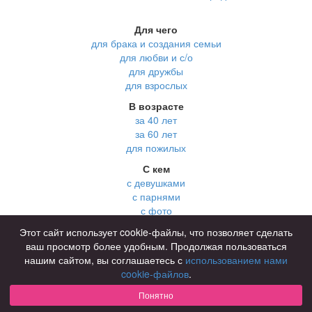
Для чего
для брака и создания семьи
для любви и с/о
для дружбы
для взрослых
В возрасте
за 40 лет
за 60 лет
для пожилых
С кем
с девушками
с парнями
с фото
В стране
Этот сайт использует cookie-файлы, что позволяет сделать
Россия
ваш просмотр более удобным. Продолжая пользоваться
нашим сайтом, вы соглашаетесь с
использованием нами
cookie-файлов
.
Советы
КОНФИДЕНЦИАЛЬНОСТЬ
Понятно
Знакомства для взрослых
Правила