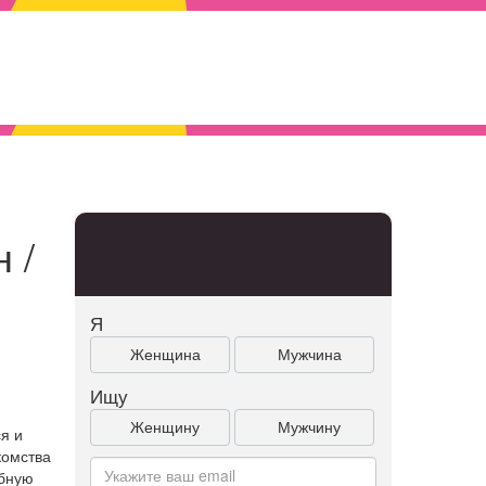
 /
Я
Женщина
Мужчина
Ищу
Женщину
Мужчину
я и
комства
обную