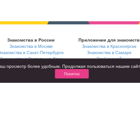
Знакомства в России
Приложение для знакомств
Знакомства в Москве
Знакомства в Красноярске
Знакомства в Санкт-Петербурге
Знакомства в Самаре
Знакомства в Ростове-на-Дону
Твой город?
ь ваш просмотр более удобным. Продолжая пользоваться нашим сай
Понятно
В возрасте
С кем
за 40 лет
с девушками
за 60 лет
с парнями
для пожилых
с фото
КОНФИДЕНЦИАЛЬНОСТЬ
я взрослых
Правила