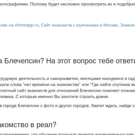
отографиями. Поэтому будет несложно просмотреть их и подобра
кве на chocoapp.ru
,
Сайт знакомств с мужчинами в Москве
,
Знаком
а Блечепсин? На этот вопрос тебе ответ
рудовую деятельность и саморазвитие, месяцами находимся в гад
шали слова “нет времени на знакомства” или “Где найти спутника ж
есплатный сайт знакомств для отношений Блечепсин поможет позна
овека. С которым именно Вы захотите строить домик.
в городе Блечепсин с фото и других городов. Хватит ждать, найди 
акомство в реал?
 подразумевает, что общение поначалу ведется исключительно пр