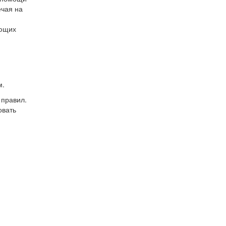
ечая на
ующих
м.
 правил.
овать