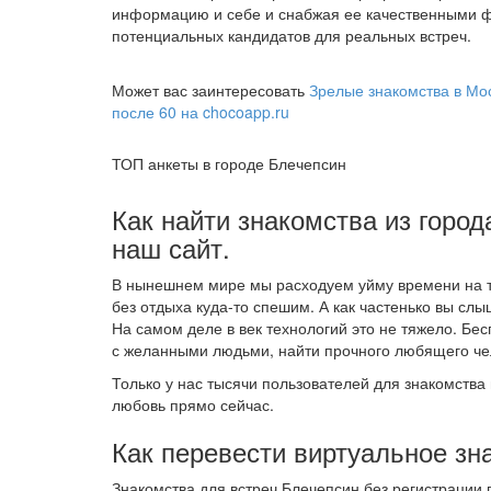
информацию и себе и снабжая ее качественными ф
потенциальных кандидатов для реальных встреч.
Может вас заинтересовать
Зрелые знакомства в Мос
после 60 на chocoapp.ru
ТОП анкеты в городе Блечепсин
Как найти знакомства из город
наш сайт.
В нынешнем мире мы расходуем уйму времени на т
без отдыха куда-то спешим. А как частенько вы слы
На самом деле в век технологий это не тяжело. Б
с желанными людьми, найти прочного любящего чел
Только у нас тысячи пользователей для знакомства 
любовь прямо сейчас.
Как перевести виртуальное зн
Знакомства для встреч Блечепсин без регистрации