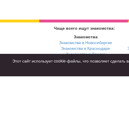
Чаще всего ищут знакомства:
Знакомства
Знакомства в Новосибирске
Знакомства в Краснодаре
Знакомства в Томске
Знакомства в Екатеринбурге
Этот сайт использует cookie-файлы, что позволяет сделат
Для чего
для брака и создания семьи
для любви и с/о
для дружбы
для взрослых
Советы
Знакомства дл