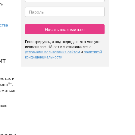
ть
ства
Начать знакомиться
Регистрируясь, я подтверждаю, что мне уже
исполнилось 18 лет и я ознакомился с
условиями пользования сайтом
и
политикой
конфиденциальности
.
ит
жетах и
изни?”.
комиться
свою
и помощи