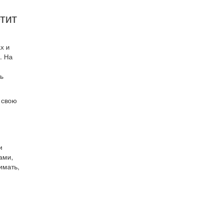
тит
х и
. На
ь
 свою
и
ами,
имать,