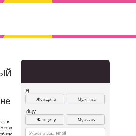
ный
Я
 не
Женщина
Мужчина
Ищу
Женщину
Мужчину
ься и
омства
робную