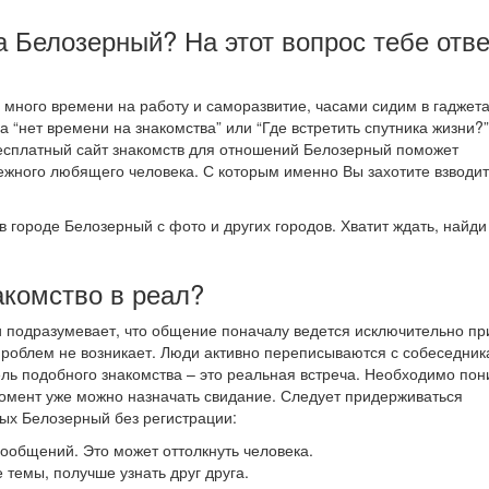
а Белозерный? На этот вопрос тебе отве
много времени на работу и саморазвитие, часами сидим в гаджета
а “нет времени на знакомства” или “Где встретить спутника жизни?”
 Бесплатный сайт знакомств для отношений Белозерный поможет
ежного любящего человека. С которым именно Вы захотите взводит
в городе Белозерный с фото и других городов. Хватит ждать, найди
акомство в реал?
и подразумевает, что общение поначалу ведется исключительно пр
проблем не возникает. Люди активно переписываются с собеседник
цель подобного знакомства – это реальная встреча. Необходимо пон
й момент уже можно назначать свидание. Следует придерживаться
ых Белозерный без регистрации:
 сообщений. Это может оттолкнуть человека.
 темы, получше узнать друг друга.