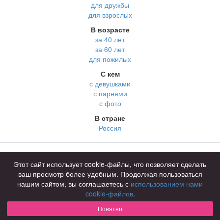
для дружбы
для взрослых
В возрасте
за 40 лет
за 60 лет
для пожилых
С кем
с девушками
с парнями
с фото
В стране
Россия
Советы
КОНФИДЕНЦИАЛЬНОСТЬ
Этот сайт использует cookie-файлы, что позволяет сделать
Знакомства для взрослых
Правила
ваш просмотр более удобным. Продолжая пользоваться
Онлайн знакомства
Как оплатить
нашим сайтом, вы соглашаетесь с
использованием нами
cookie-файлов
.
Знакомства в Москве
Техническая поддержка
Понятно