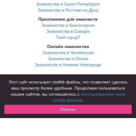
Знакомства в Санкт-Петербурге
Знакомства в Ростове-на-Дону
Приложение для знакомств
Знакомства в Красноярске
Знакомства в Самаре
Твой город?
Онлайн знакомства
Знакомства в Челябинске
Знакомства в Омске
Знакомства в Нижнем Новгороде
Для чего
Этот сайт использует cookie-файлы, что позволяет сделать
для брака и создания семьи
ваш просмотр более удобным. Продолжая пользоваться
для любви и с/о
нашим сайтом, вы соглашаетесь с
использованием нами
для дружбы
cookie-файлов
.
для взрослых
Понятно
В возрасте
за 40 лет
за 60 лет
для пожилых