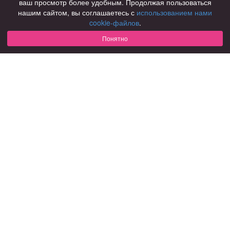
ваш просмотр более удобным. Продолжая пользоваться
нашим сайтом, вы соглашаетесь с
использованием нами
Для чего
cookie-файлов
.
для брака и создания семьи
для любви и с/о
Понятно
для дружбы
для взрослых
В возрасте
за 40 лет
за 60 лет
для пожилых
С кем
с девушками
с парнями
с фото
В стране
Россия
Советы
КОНФИДЕНЦИАЛЬНОСТЬ
Знакомства для взрослых
Правила