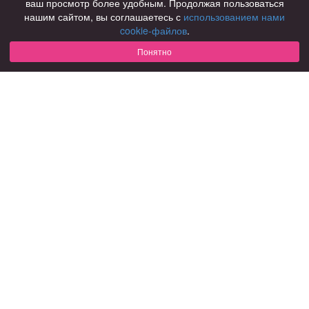
ваш просмотр более удобным. Продолжая пользоваться
нашим сайтом, вы соглашаетесь с
использованием нами
Для чего
cookie-файлов
.
для брака и создания семьи
для любви и с/о
Понятно
для дружбы
для взрослых
В возрасте
за 40 лет
за 60 лет
для пожилых
С кем
с девушками
с парнями
с фото
В стране
Россия
Советы
КОНФИДЕНЦИАЛЬНОСТЬ
Знакомства для взрослых
Правила