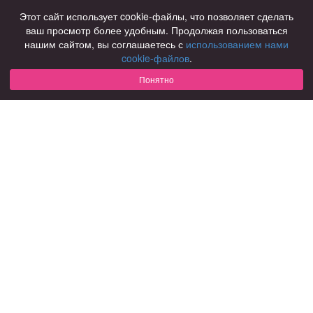
Знакомства в Нижнем Новгороде
Этот сайт использует cookie-файлы, что позволяет сделать
ваш просмотр более удобным. Продолжая пользоваться
нашим сайтом, вы соглашаетесь с
использованием нами
Для чего
cookie-файлов
.
для брака и создания семьи
для любви и с/о
Понятно
для дружбы
для взрослых
В возрасте
за 40 лет
за 60 лет
для пожилых
С кем
с девушками
с парнями
с фото
В стране
Россия
Советы
КОНФИДЕНЦИАЛЬНОСТЬ