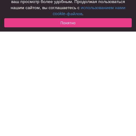
ваш просмотр более удобным. Продолжая пользоваться
нашим сайтом, вы соглашаетесь с
использованием нами
Для чего
cookie-файлов
.
для брака и создания семьи
для любви и с/о
Понятно
для дружбы
для взрослых
В возрасте
за 40 лет
за 60 лет
для пожилых
С кем
с девушками
с парнями
с фото
В стране
Россия
Советы
КОНФИДЕНЦИАЛЬНОСТЬ
Знакомства для взрослых
Правила